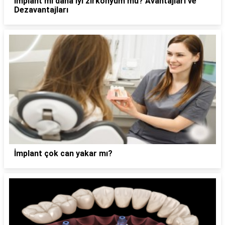
İmplant mi daha iyi zirkonyum mu? Avantajları ve
Dezavantajları
İmplant çok can yakar mı?