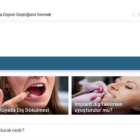
‹
Dolgu Dişin Kırılması
İmplant diş takılırken
Rüyada Diş Dökülmesi
uyuşturulur mu?
kuralı nedir?