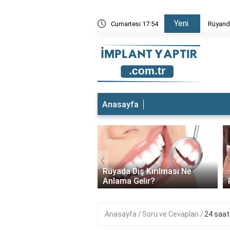
Yeni
Düştüğünü Görmek
Cumartesi 17:54
Rüyada 
Anasayfa
‹
t yeri ağrıyor ne
Rüyada Diş Kırılması Ne
lıyım?
Anlama Gelir?
Anasayfa
Soru ve Cevapları
24 saat 