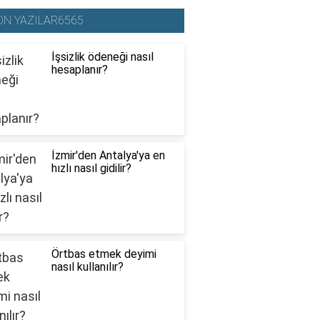
ON YAZILAR6565
İşsizlik ödeneği nasıl
hesaplanır?
İzmir'den Antalya'ya en
hızlı nasıl gidilir?
Örtbas etmek deyimi
nasıl kullanılır?