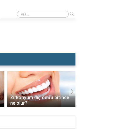
›
Rüyada Dişçiye Muayene Olmak
›
Zirkonyum diş ömrü bitince
İmplant vidası takıldık
ne olur?
sonra diş nasıl takılır?