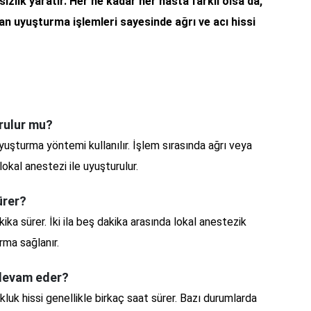
zlık yaratır. Her ne kadar her hasta farklı olsa da,
lan uyuşturma işlemleri sayesinde ağrı ve acı hissi
urulur mu?
yuşturma yöntemi kullanılır. İşlem sırasında ağrı veya
okal anestezi ile uyuşturulur.
ürer?
ika sürer. İki ila beş dakika arasında lokal anestezik
ma sağlanır.
 devam eder?
luk hissi genellikle birkaç saat sürer. Bazı durumlarda