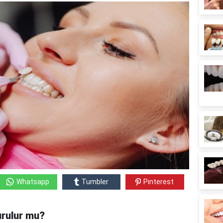
Whatsapp
Tumbler
Pinterest
urulur mu?