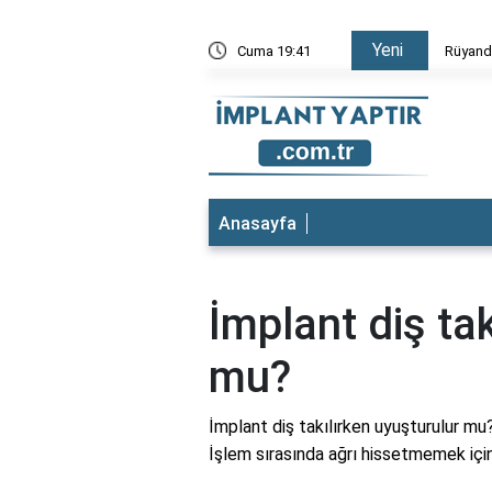
Yeni
Düştüğünü Görmek
Cuma 19:41
Rüyada 
Anasayfa
İmplant diş ta
mu?
İmplant diş takılırken uyuşturulur mu?
İşlem sırasında ağrı hissetmemek için g