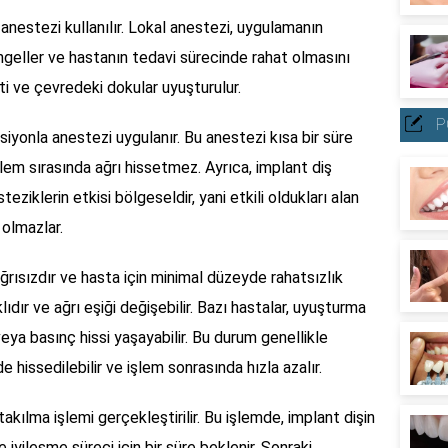
 anestezi kullanılır. Lokal anestezi, uygulamanın
engeller ve hastanın tedavi sürecinde rahat olmasını
ti ve çevredeki dokular uyuşturulur.
P
siyonla anestezi uygulanır. Bu anestezi kısa bir süre
işlem sırasında ağrı hissetmez. Ayrıca, implant diş
teziklerin etkisi bölgeseldir, yani etkili oldukları alan
 olmazlar.
ğrısızdır ve hasta için minimal düzeyde rahatsızlık
klıdır ve ağrı eşiği değişebilir. Bazı hastalar, uyuşturma
veya basınç hissi yaşayabilir. Bu durum genellikle
e hissedilebilir ve işlem sonrasında hızla azalır.
akılma işlemi gerçekleştirilir. Bu işlemde, implant dişin
iyileşme süreci için bir süre beklenir. Sonraki