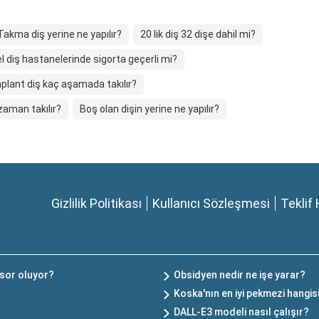
Takma diş yerine ne yapılır?
20 lik diş 32 dişe dahil mi?
l diş hastanelerinde sigorta geçerli mi?
plant diş kaç aşamada takılır?
zaman takılır?
Boş olan dişin yerine ne yapılır?
Gizlilik Politikası
Kullanıcı Sözleşmesi
Teklif 
nsor oluyor?
Obsidyen nedir ne işe yarar?
Koska'nın en iyi pekmezi hangis
DALL-E3 modeli nasıl çalışır?