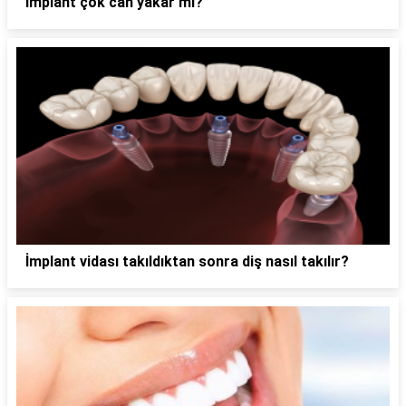
İmplant çok can yakar mı?
İmplant vidası takıldıktan sonra diş nasıl takılır?