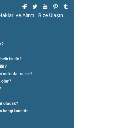
Hakları ve Alıntı
Bize Ulaşın
ır?
belirtisidir?
ilir?
i ne kadar sürer?
 olur?
?
ıl olacak?
a hangi kanalda