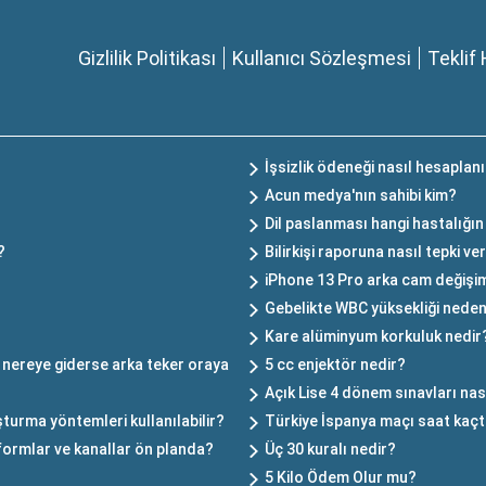
Gizlilik Politikası
Kullanıcı Sözleşmesi
Teklif 
İşsizlik ödeneği nasıl hesaplan
Acun medya'nın sahibi kim?
Dil paslanması hangi hastalığın 
?
Bilirkişi raporuna nasıl tepki ver
iPhone 13 Pro arka cam değişim
Gebelikte WBC yüksekliği neden
?
Kare alüminyum korkuluk nedir
 nereye giderse arka teker oraya
5 cc enjektör nedir?
Açık Lise 4 dönem sınavları nas
turma yöntemleri kullanılabilir?
Türkiye İspanya maçı saat kaçt
formlar ve kanallar ön planda?
Üç 30 kuralı nedir?
5 Kilo Ödem Olur mu?