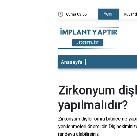
Yeni
 Düştüğünü Görmek
Cuma 03:55
Rüyada 
Anasayfa
Zirkonyum dişl
yapılmalıdır?
Zirkonyum dişler ömrü bitince ne yap
yenilenmeleri önemlidir. Diş hekiminiz
randevu alabilirsiniz.