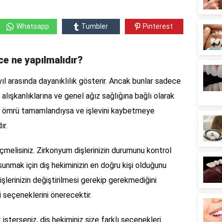
Whatsapp
Tumbler
Pinterest
ce ne yapılmalıdır?
 yıl arasında dayanıklılık gösterir. Ancak bunlar sadece
m alışkanlıklarına ve genel ağız sağlığına bağlı olarak
zin ömrü tamamlandıysa ve işlevini kaybetmeye
ır.
eçmelisiniz. Zirkonyum dişlerinizin durumunu kontrol
unmak için diş hekiminizin en doğru kişi olduğunu
şlerinizin değiştirilmesi gerekip gerekmediğini
 seçeneklerini önerecektir.
 isterseniz, diş hekiminiz size farklı seçenekleri