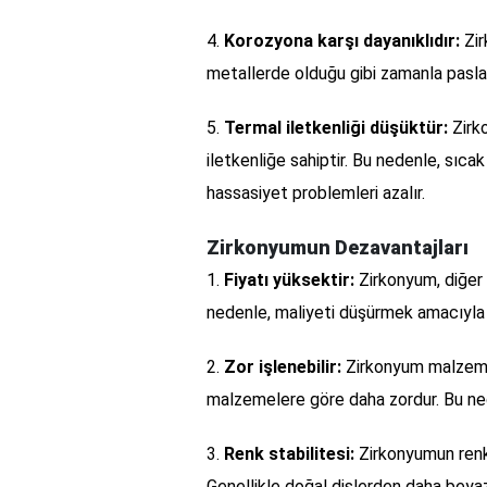
4.
Korozyona karşı dayanıklıdır:
Zir
metallerde olduğu gibi zamanla pas
5.
Termal iletkenliği düşüktür:
Zirko
iletkenliğe sahiptir. Bu nedenle, sıcak
hassasiyet problemleri azalır.
Zirkonyumun Dezavantajları
1.
Fiyatı yüksektir:
Zirkonyum, diğer 
nedenle, maliyeti düşürmek amacıyla t
2.
Zor işlenebilir:
Zirkonyum malzeme, 
malzemelere göre daha zordur. Bu nede
3.
Renk stabilitesi:
Zirkonyumun renk s
Genellikle doğal dişlerden daha bey