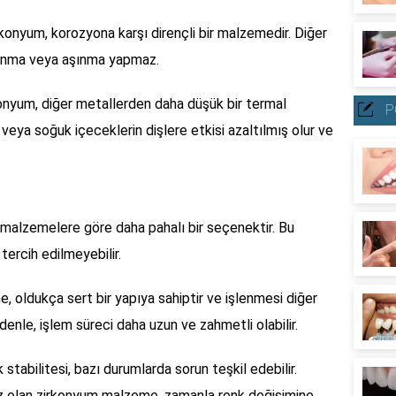
konyum, korozyona karşı dirençli bir malzemedir. Diğer
lanma veya aşınma yapmaz.
nyum, diğer metallerden daha düşük bir termal
P
 veya soğuk içeceklerin dişlere etkisi azaltılmış olur ve
malzemelere göre daha pahalı bir seçenektir. Bu
ercih edilmeyebilir.
oldukça sert bir yapıya sahiptir ve işlenmesi diğer
nle, işlem süreci daha uzun ve zahmetli olabilir.
tabilitesi, bazı durumlarda sorun teşkil edebilir.
az olan zirkonyum malzeme, zamanla renk değişimine