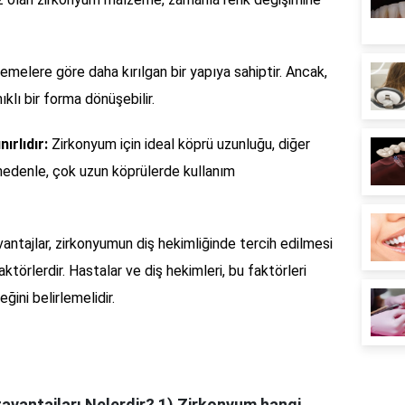
melere göre daha kırılgan bir yapıya sahiptir. Ancak,
klı bir forma dönüşebilir.
ırlıdır:
Zirkonyum için ideal köprü uzunluğu, diğer
 nedenle, çok uzun köprülerde kullanım
vantajlar, zirkonyumun diş hekimliğinde tercih edilmesi
örlerdir. Hastalar ve diş hekimleri, bu faktörleri
ini belirlemelidir.
avantajları Nelerdir?
1) Zirkonyum hangi