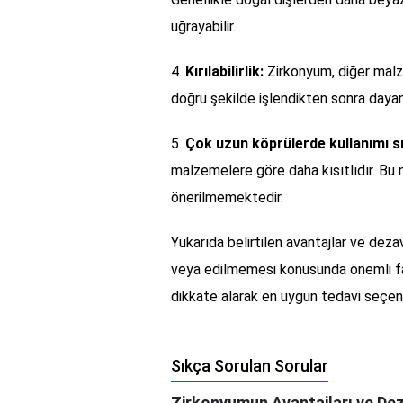
uğrayabilir.
4.
Kırılabilirlik:
Zirkonyum, diğer malze
doğru şekilde işlendikten sonra dayanı
5.
Çok uzun köprülerde kullanımı sın
malzemelere göre daha kısıtlıdır. Bu
önerilmemektedir.
Yukarıda belirtilen avantajlar ve deza
veya edilmemesi konusunda önemli fakt
dikkate alarak en uygun tedavi seçeneğ
Sıkça Sorulan Sorular
Zirkonyumun Avantajları ve Dez