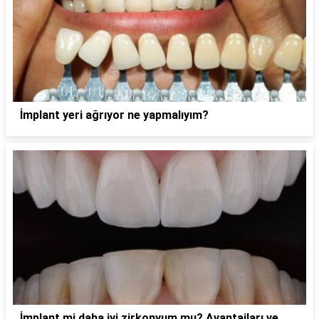
İmplant yeri ağrıyor ne yapmalıyım?
İmplant mi daha iyi zirkonyum mu? Avantajları ve