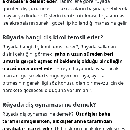
akrabalara delalet eder
. Tabircilere göre rüyada
görülen diş çürümelerinin akrabaların başına gelebilecek
olaylar şeklindedir. Dişlerin temiz tutulması, fırçalanması
ise akrabaların sürekli gözetilip kollandığı manasına gelir.
Rüyada hangi diş kimi temsil eder?
Rüyada hangi diş kimi temsil eder?,
Rüyada sallanan
dişini çektiğini görmek,
şahsın uzun süreden beri
umutla gerçekleşmesini beklemiş olduğu bir dileğin
olacağına alamet eder
. Bireyin hayatında yaşanacak
olan ani gelişmeleri simgeleyen bu rüya, ayrıca
bitmesinin gerekliliği söz konusu olan bir mevzu için de
harekete geçilecek olduğuna yorumlanır.
Rüyada diş oynaması ne demek?
Rüyada diş oynaması ne demek?,
Üst dişler baba
tarafını simgelerken, alt dişler anne tarafından
akrabaları işaret eder
. Üst dişlerin çürük iken iyileşmesi,