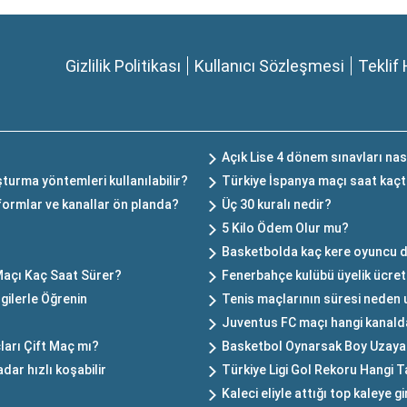
Gizlilik Politikası
Kullanıcı Sözleşmesi
Teklif 
Açık Lise 4 dönem sınavları nas
turma yöntemleri kullanılabilir?
Türkiye İspanya maçı saat kaçt
formlar ve kanallar ön planda?
Üç 30 kuralı nedir?
5 Kilo Ödem Olur mu?
Basketbolda kaç kere oyuncu değ
 Maçı Kaç Saat Sürer?
Fenerbahçe kulübü üyelik ücret
lgilerle Öğrenin
Tenis maçlarının süresi neden
Juventus FC maçı hangi kanald
ları Çift Maç mı?
Basketbol Oynarsak Boy Uzayab
dar hızlı koşabilir
Türkiye Ligi Gol Rekoru Hangi 
Kaleci eliyle attığı top kaleye g