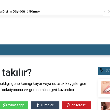
‹
Dolgu Dişin Kırılması
takılır?
S
sikliği, çene kemiği kaybı veya estetik kaygılar gibi
iş fonksiyonunu ve görünümünü geri kazandırır.
Whatsapp
Tumbler
Pinterest