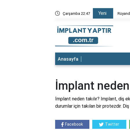
Yeni
Düştüğünü Görmek
Çarşamba 22:47
Rüyada 
Anasayfa
İmplant neden 
İmplant neden takılır? Implant, diş ek
durumlar için takılan bir protezdir. D
Facebook
Twitter