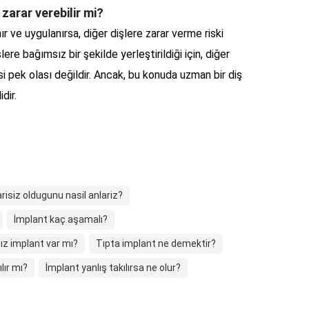
zarar verebilir mi?
r ve uygulanırsa, diğer dişlere zarar verme riski
ere bağımsız bir şekilde yerleştirildiği için, diğer
esi pek olası değildir. Ancak, bu konuda uzman bir diş
dir.
risiz oldugunu nasil anlariz?
İmplant kaç aşamalı?
ız implant var mı?
Tıpta implant ne demektir?
lır mı?
İmplant yanlış takılırsa ne olur?