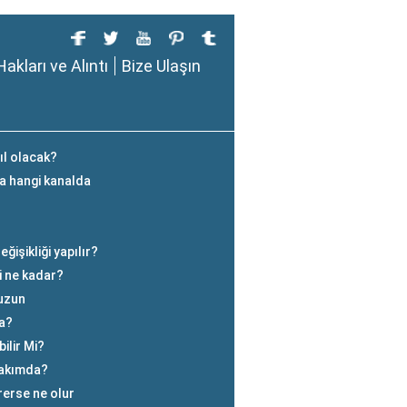
Hakları ve Alıntı
Bize Ulaşın
ıl olacak?
a hangi kanalda
işikliği yapılır?
i ne kadar?
 uzun
a?
ilir Mi?
Takımda?
irerse ne olur