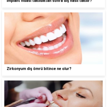
İmplant vidası takıldıktan sonra diş nasıl takılır?
Zirkonyum diş ömrü bitince ne olur?