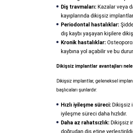
Diş travmaları:
Kazalar veya d
kayıplarında dikişsiz implantlar 
Periodontal hastalıklar:
Şidde
diş kaybı yaşayan kişilere diki
Kronik hastalıklar:
Osteoporoz 
kaybına yol açabilir ve bu duru
Dikişsiz implantlar avantajları nele
Dikişsiz implantlar, geleneksel implan
başlıcaları şunlardır:
Hızlı iyileşme süreci:
Dikişsiz 
iyileşme süreci daha hızlıdır.
Daha az rahatsızlık:
Dikişsiz i
doğrudan diş etine yerleştirildi