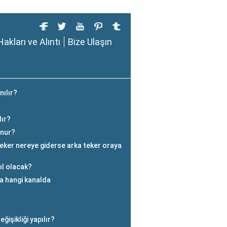
Hakları ve Alıntı
Bize Ulaşın
nılır?
lır?
unur?
eker nereye giderse arka teker oraya
ıl olacak?
a hangi kanalda
işikliği yapılır?