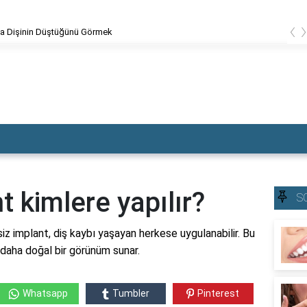
‹
ada Dolgu Dişin Kırılması
t kimlere yapılır?
S
şsiz implant, diş kaybı yaşayan herkese uygulanabilir. Bu
 daha doğal bir görünüm sunar.
Whatsapp
Tumbler
Pinterest