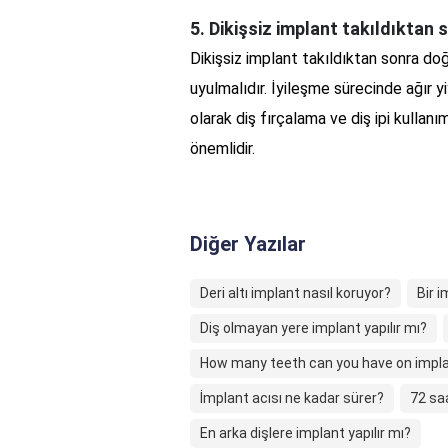
5. Dikişsiz implant takıldıktan
Dikişsiz implant takıldıktan sonra doğ
uyulmalıdır. İyileşme sürecinde ağır y
olarak diş fırçalama ve diş ipi kullanım
önemlidir.
Diğer Yazılar
Deri altı implant nasıl koruyor?
Bir 
Diş olmayan yere implant yapılır mı?
How many teeth can you have on impl
İmplant acısı ne kadar sürer?
72 sa
En arka dişlere implant yapılır mı?