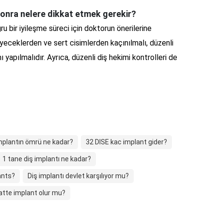
 sonra nelere dikkat etmek gerekir?
ru bir iyileşme süreci için doktorun önerilerine
iyeceklerden ve sert cisimlerden kaçınılmalı, düzenli
ı yapılmalıdır. Ayrıca, düzenli diş hekimi kontrolleri de
implantın ömrü ne kadar?
32 DISE kac implant gider?
1 tane diş implantı ne kadar?
ants?
Diş implantı devlet karşılıyor mu?
atte implant olur mu?