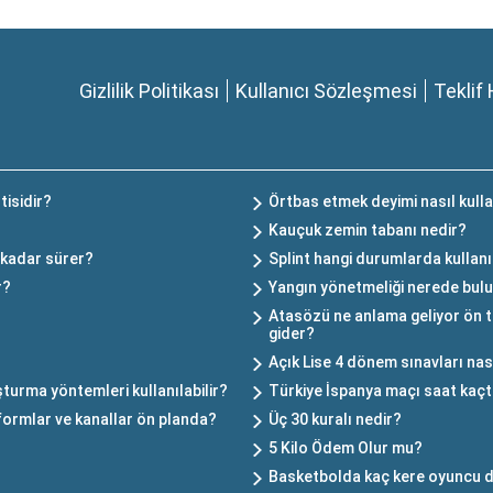
Gizlilik Politikası
Kullanıcı Sözleşmesi
Teklif 
tisidir?
Örtbas etmek deyimi nasıl kulla
Kauçuk zemin tabanı nedir?
 kadar sürer?
Splint hangi durumlarda kullanı
r?
Yangın yönetmeliği nerede bul
Atasözü ne anlama geliyor ön t
gider?
Açık Lise 4 dönem sınavları nas
turma yöntemleri kullanılabilir?
Türkiye İspanya maçı saat kaçt
formlar ve kanallar ön planda?
Üç 30 kuralı nedir?
5 Kilo Ödem Olur mu?
Basketbolda kaç kere oyuncu değ