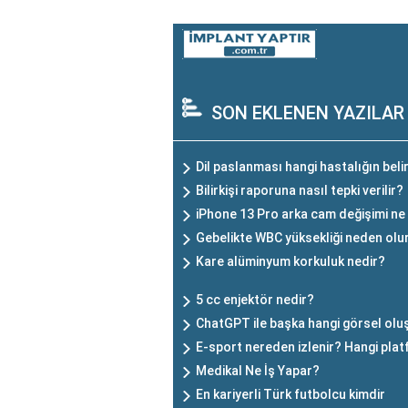
SON EKLENEN YAZILAR
Dil paslanması hangi hastalığın belir
Bilirkişi raporuna nasıl tepki verilir?
iPhone 13 Pro arka cam değişimi ne
Gebelikte WBC yüksekliği neden olu
Kare alüminyum korkuluk nedir?
5 cc enjektör nedir?
ChatGPT ile başka hangi görsel oluş
E-sport nereden izlenir? Hangi plat
Medikal Ne İş Yapar?
En kariyerli Türk futbolcu kimdir