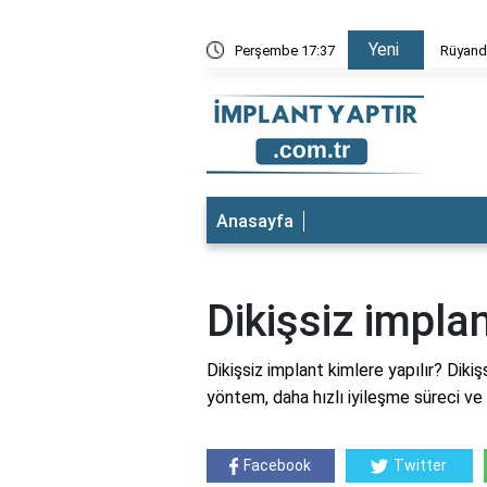
Yeni
nin Düştüğünü Görmek
Perşembe 17:37
Rüy
Anasayfa
Dikişsiz implan
Dikişsiz implant kimlere yapılır? Diki
yöntem, daha hızlı iyileşme süreci ve
Facebook
Twitter