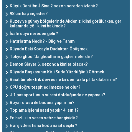
Küçük Dahi İbn-İ Sina 2 sezon nereden izlenir?
98 cm kaç inç eder?
Kuzey ve güney bölgelerinde Akdeniz iklimi görülürken, geri
kalanında çöl iklimi hakimdir?
İsale suyu nereden gelir?
Hatırlatma Nedir? - Bilgi ve Tanım
Rüyada Eski Kocayla Dudaktan Öpüşmek
Tokyo ghoul'da ghoulların güçleri nelerdir?
Demon Slayer 6. sezonda kimler olacak?
Rüyada Başkasının Kirli Suda Yüzdüğünü Görmek
Basit bir elektrik devresine birden fazla pil takılabilir mi?
CPU doğru tespit edilmezse ne olur?
J 1 pasaportunun süresi dolduğunda ne yapmalı?
Boya rulosu ile badana yapılır mı?
Toplama işlemi nasıl yapılır 4. sınıf?
En hızlı kilo veren sebze hangisidir?
E arşivde istisna kodu nasıl seçilir?