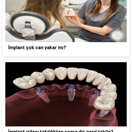
İmplant çok can yakar mı?
İmplant vidası takıldıktan sonra diş nasıl takılır?