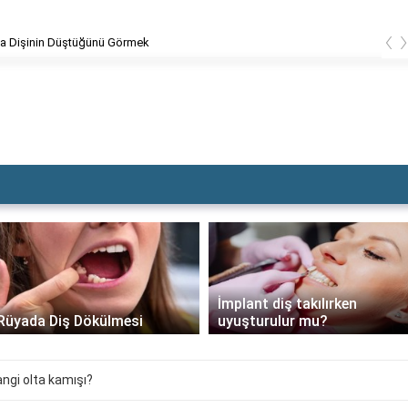
‹
Dolgu Dişin Kırılması
İmplant diş takılırken
Rüyada Diş Dökülmesi
uyuşturulur mu?
angi olta kamışı?