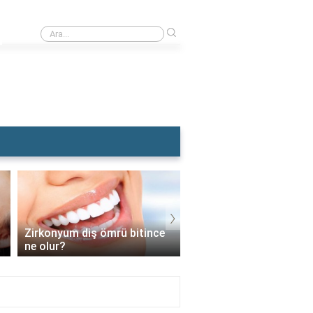
›
Rüyada Dişçiye Muayene Olmak
›
Zirkonyum diş ömrü bitince
İmplant vidası takıldık
ne olur?
sonra diş nasıl takılır?