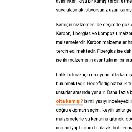
avlanırken, kısa bir kamış tercih etmek
suya ulaşmak istiyorsanız uzun kamışl
Kamışın malzemesi de seçimde göz ön
Karbon, fiberglas ve kompozit malzeme
malzemelerdir. Karbon malzemeler haf
tercih edilmektedir. Fiberglas ise da
ise iki malzemenin avantajlarını bir ar
balık tutmak için en uygun olta kamı
bulunmaktadır. Hedeflediğiniz balık tü
unsurlar arasında yer alır. Daha fazla b
olta kamışı?
isimli yazıyı inceleyebil
doğru ekipman seçimi, keyifli anlar g
malzemelerle su kenarına gitmek, doğ
implantyaptir.com.tr olarak, hobilerini