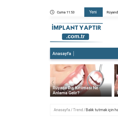
Yeni
Düştüğünü Görmek
Cuma 11:53
Rüyada 
Anasayfa
‹
t yeri ağrıyor ne
Rüyada Diş Kırılması Ne
lıyım?
Anlama Gelir?
Anasayfa
Trend
Balık tutmak için h