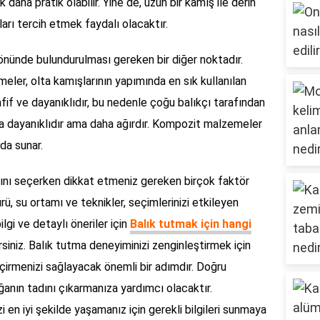
 daha pratik olabilir. Yine de, uzun bir kamış ile derin
arı tercih etmek faydalı olacaktır.
ünde bulundurulması gereken bir diğer noktadır.
ler, olta kamışlarının yapımında en sık kullanılan
if ve dayanıklıdır, bu nedenle çoğu balıkçı tarafından
ha dayanıklıdır ama daha ağırdır. Kompozit malzemeler
ada sunar.
şını seçerken dikkat etmeniz gereken birçok faktör
rü, su ortamı ve teknikler, seçimlerinizi etkileyen
ilgi ve detaylı öneriler için
Balık tutmak için hangi
irsiniz. Balık tutma deneyiminizi zenginleştirmek için
eçirmenizi sağlayacak önemli bir adımdır. Doğru
anın tadını çıkarmanıza yardımcı olacaktır.
zi en iyi şekilde yaşamanız için gerekli bilgileri sunmaya