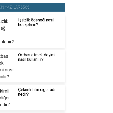
ON YAZILAR6565
İşsizlik ödeneği nasıl
hesaplanır?
Örtbas etmek deyimi
nasıl kullanılır?
Çekimli fiilin diğer adı
nedir?