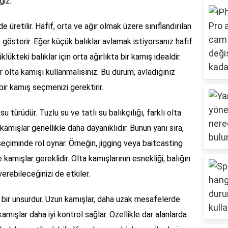
ğiz.
de üretilir. Hafif, orta ve ağır olmak üzere sınıflandırılan
k gösterir. Eğer küçük balıklar avlamak istiyorsanız hafif
lükteki balıklar için orta ağırlıkta bir kamış idealdir.
ir olta kamışı kullanmalısınız. Bu durum, avladığınız
ir kamış seçmenizi gerektirir.
u türüdür. Tuzlu su ve tatlı su balıkçılığı, farklı olta
kamışlar genellikle daha dayanıklıdır. Bunun yanı sıra,
eçiminde rol oynar. Örneğin, jigging veya baitcasting
e kamışlar gereklidir. Olta kamışlarının esnekliği, balığın
verebileceğinizi de etkiler.
 bir unsurdur. Uzun kamışlar, daha uzak mesafelerde
amışlar daha iyi kontrol sağlar. Özellikle dar alanlarda