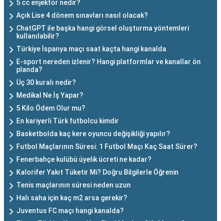
5 cc enjektör nedir?
Açık Lise 4 dönem sınavları nasıl olacak?
ChatGPT ile başka hangi görsel oluşturma yöntemleri
kullanılabilir?
Türkiye İspanya maçı saat kaçta hangi kanalda
E-sport nereden izlenir? Hangi platformlar ve kanallar ön
planda?
Üç 30 kuralı nedir?
Medikal Ne İş Yapar?
5 Kilo Ödem Olur mu?
En kariyerli Türk futbolcu kimdir
Basketbolda kaç kere oyuncu değişikliği yapılır?
Futbol Maçlarının Süresi: 1 Futbol Maçı Kaç Saat Sürer?
Fenerbahçe kulübü üyelik ücreti ne kadar?
Kalorifer Yakıt Tüketir Mi? Doğru Bilgilerle Öğrenin
Tenis maçlarının süresi neden uzun
Halı saha için kaç m2 arsa gerekir?
Juventus FC maçı hangi kanalda?