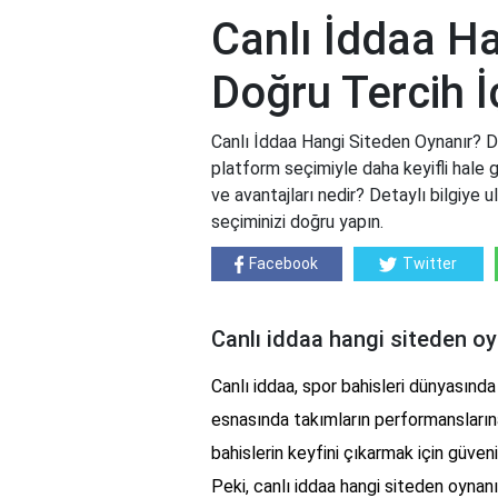
Canlı İddaa H
Doğru Tercih İç
Canlı İddaa Hangi Siteden Oynanır? Doğ
platform seçimiyle daha keyifli hale ge
ve avantajları nedir? Detaylı bilgiye u
seçiminizi doğru yapın.
Facebook
Twitter
Canlı iddaa hangi siteden oy
Canlı iddaa, spor bahisleri dünyasında
esnasında takımların performanslarına
bahislerin keyfini çıkarmak için güven
Peki, canlı iddaa hangi siteden oynanır