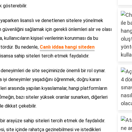
 gösterebilir.
mi yaparken lisanslı ve denetlenen sitelere yönelmek
rın güvenliğini sağlamak için gerekli önlemleri alır ve olası
a, kullanıcıların kişisel verilerinin korunması da bu
ktördür. Bu nedenle,
Canlı iddaa hangi siteden
sansa sahip siteleri tercih etmek faydalıdır.
e deneyimleri de site seçiminizde önemli bir rol oynar.
a iyi deneyimler yaşadığını öğrenmek, doğru kararı
eleri arasında yapılan kıyaslamalar, hangi platformların
Örneğin, bazı siteler yüksek oranlar sunarken, diğerleri
e dikkat çekebilir.
u bir arayüze sahip siteleri tercih etmek de faydalıdır.
si, site içinde rahatça gezinebilmesi ve istedikleri