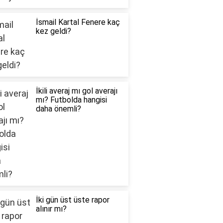
İsmail Kartal Fenere kaç
kez geldi?
İkili averaj mı gol averajı
mı? Futbolda hangisi
daha önemli?
İki gün üst üste rapor
alınır mı?