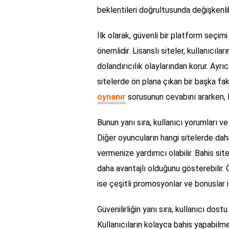
beklentileri doğrultusunda değişkenlik
İlk olarak, güvenli bir platform seçi
önemlidir. Lisanslı siteler, kullanıcıla
dolandırıcılık olaylarından korur. Ayrıc
sitelerde ön plana çıkan bir başka fa
oynanır
sorusunun cevabını ararken, li
Bunun yanı sıra, kullanıcı yorumları v
Diğer oyuncuların hangi sitelerde dah
vermenize yardımcı olabilir. Bahis sit
daha avantajlı olduğunu gösterebilir. 
ise çeşitli promosyonlar ve bonuslar il
Güvenilirliğin yanı sıra, kullanıcı dost
Kullanıcıların kolayca bahis yapabilme