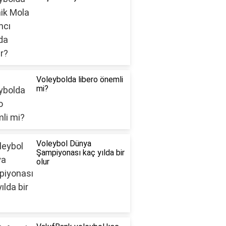
Voleybolda libero önemli
mi?
Voleybol Dünya
Şampiyonası kaç yılda bir
olur