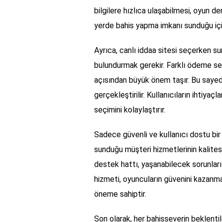
bilgilere hızlıca ulaşabilmesi, oyun de
yerde bahis yapma imkanı sunduğu için 
Ayrıca, canlı iddaa sitesi seçerken
bulundurmak gerekir. Farklı ödeme seç
açısından büyük önem taşır. Bu sayede,
gerçekleştirilir. Kullanıcıların ihtiy
seçimini kolaylaştırır.
Sadece güvenli ve kullanıcı dostu bi
sunduğu müşteri hizmetlerinin kalitesi
destek hattı, yaşanabilecek sorunları 
hizmeti, oyuncuların güvenini kazanm
öneme sahiptir.
Son olarak, her bahisseverin beklentile