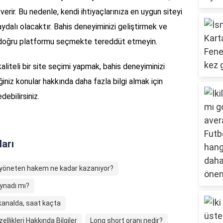
rir. Bu nedenle, kendi ihtiyaçlarınıza en uygun siteyi
ydalı olacaktır. Bahis deneyiminizi geliştirmek ve
çin doğru platformu seçmekte tereddüt etmeyin.
kaliteli bir site seçimi yapmak, bahis deneyiminizi
ğiniz konular hakkında daha fazla bilgi almak için
debilirsiniz.
ları
 yöneten hakem ne kadar kazanıyor?
oynadı mı?
kanalda, saat kaçta
likleri Hakkında Bilgiler
Long short oranı nedir?