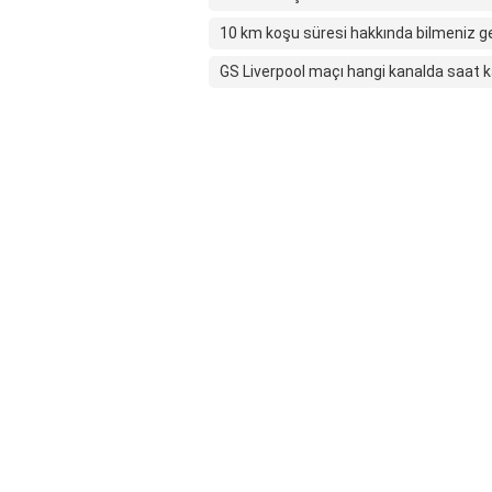
10 km koşu süresi hakkında bilmeniz g
GS Liverpool maçı hangi kanalda saat 