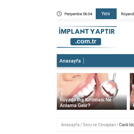
Yeni
mesi
Perşembe 06:04
Rüyand
Anasayfa
‹
t yeri ağrıyor ne
Rüyada Diş Kırılması Ne
lıyım?
Anlama Gelir?
Anasayfa
Soru ve Cevapları
Canlı İd