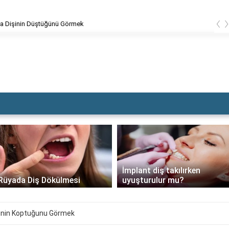
‹
Dolgu Dişin Kırılması
İmplant diş takılırken
Rüyada Diş Dökülmesi
uyuşturulur mu?
inin Koptuğunu Görmek