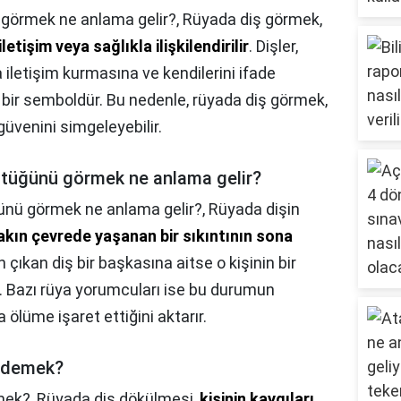
ı görmek ne anlama gelir?,
Rüyada diş görmek,
letişim veya sağlıkla ilişkilendirilir
. Dişler,
a iletişim kurmasına ve kendilerini ifade
 bir semboldür. Bu nedenle, rüyada diş görmek,
güvenini simgeleyebilir.
ştüğünü görmek ne anlama gelir?
ünü görmek ne anlama gelir?,
Rüyada dişin
akın çevrede yaşanan bir sıkıntının sona
n çıkan diş bir başkasına aitse o kişinin bir
r. Bazı rüya yorumcuları ise bu durumun
 ölüme işaret ettiğini aktarır.
e demek?
mek?,
Rüyada diş dökülmesi,
kişinin kaygıları