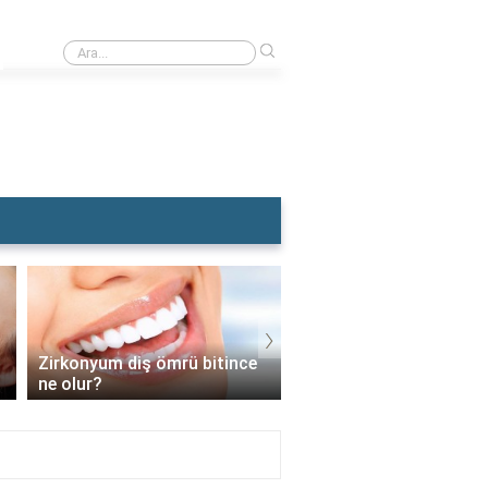
›
Rüyada Dişçiye Muayene Olmak
›
Zirkonyum diş ömrü bitince
İmplant vidası takıldık
ne olur?
sonra diş nasıl takılır?