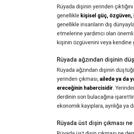
Rüyada dişinin yerinden çıktığın
genellikle
kişisel güç, özgüven, i
genellikle insanların dış dünyayl
etmelerine yardımcı olan önemli
kişinin özgüvenini veya kendine 
Rüyada ağzından dişinin dü
Rüyada ağzından dişinin düştüğ
yerinden çıkması,
ailede ya da y
ereceğinin habercisidir
. Yerinde
derdinin son bulacağına işaretti
ekonomik kayıplara, ayrılığa ya da
Rüyada üst dişin çıkması n
Rüyada üst dişin çıkması ne de