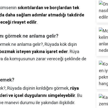
n kimsenin
sıkıntılardan ve borçlardan tek
nda daha sağlam adımlar atmadığı takdirde
ceği rivayet edilir
.
ğını görmek ne anlama gelir?
görmek ne anlama gelir?,
Rüyada kök dişin
i bozmak isteyen yakına işaret eder
. Rüya
 ya da komşusunun zarar vereceği şeklinde de
demek?
ek?,
Rüyada dişinin kırıldığını görmek,
rüya
leri ve içsel duygularını simgeleyebilir
. Bu
 manevi durumu ile yakından ilişkilidir.