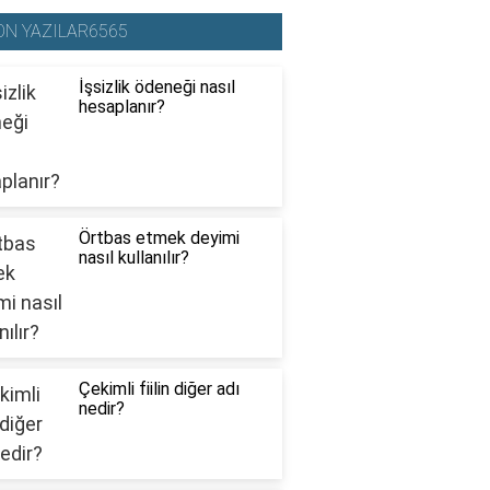
ON YAZILAR6565
İşsizlik ödeneği nasıl
hesaplanır?
Örtbas etmek deyimi
nasıl kullanılır?
Çekimli fiilin diğer adı
nedir?