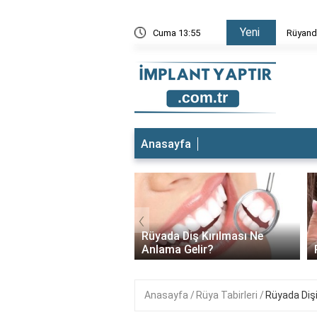
Yeni
Düştüğünü Görmek
Cuma 13:55
Rüyada 
Anasayfa
‹
t yeri ağrıyor ne
Rüyada Diş Kırılması Ne
lıyım?
Anlama Gelir?
Anasayfa
Rüya Tabirleri
Rüyada Diş