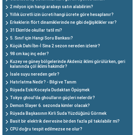
2 milyon için hangi arabayı satın alabilirim?
Yıllık ücretli izin ücreti hangi ücrete göre hesaplanır?
Erkeklerin flört dinamiklerinde ne gibi değişiklikler var?
31 Ekim'de okullar tatil mi?
5. Sınıf için Hangi Soru Bankası?
Küçük Dahi İbn-İ Sina 2 sezon nereden izlenir?
98 cm kaç inç eder?
Kuzey ve güney bölgelerinde Akdeniz iklimi görülürken, geri
kalanında çöl iklimi hakimdir?
İsale suyu nereden gelir?
Hatırlatma Nedir? - Bilgi ve Tanım
Rüyada Eski Kocayla Dudaktan Öpüşmek
Tokyo ghoul'da ghoulların güçleri nelerdir?
Demon Slayer 6. sezonda kimler olacak?
Rüyada Başkasının Kirli Suda Yüzdüğünü Görmek
Basit bir elektrik devresine birden fazla pil takılabilir mi?
CPU doğru tespit edilmezse ne olur?