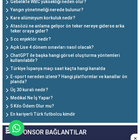
Gebelikte WBC yüksekliği neden olur?
Yangın yönetmeliği nerede bulunur?
Kare alüminyum korkuluk nedir?
Atasözü ne anlama geliyor ön teker nereye giderse arka
teker oraya gider?
5 cc enjektör nedir?
Açık Lise 4 dönem sınavları nasıl olacak?
ChatGPT ile başka hangi görsel oluşturma yöntemleri
kullanılabilir?
Türkiye İspanya maçı saat kaçta hangi kanalda
E-sport nereden izlenir? Hangi platformlar ve kanallar ön
planda?
Üç 30 kuralı nedir?
Medikal Ne İş Yapar?
5 Kilo Ödem Olur mu?
En kariyerli Türk futbolcu kimdir
SPONSOR BAĞLANTILAR