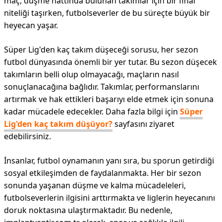
maç, düşme hattında bulunan takımlar için bir final
niteliği taşırken, futbolseverler de bu süreçte büyük bir
heyecan yaşar.
Süper Lig'den kaç takım düşeceği sorusu, her sezon
futbol dünyasında önemli bir yer tutar. Bu sezon düşecek
takımların belli olup olmayacağı, maçların nasıl
sonuçlanacağına bağlıdır. Takımlar, performanslarını
artırmak ve hak ettikleri başarıyı elde etmek için sonuna
kadar mücadele edecekler. Daha fazla bilgi için
Süper
Lig'den kaç takım düşüyor?
sayfasını ziyaret
edebilirsiniz.
İnsanlar, futbol oynamanın yanı sıra, bu sporun getirdiği
sosyal etkileşimden de faydalanmakta. Her bir sezon
sonunda yaşanan düşme ve kalma mücadeleleri,
futbolseverlerin ilgisini arttırmakta ve liglerin heyecanını
doruk noktasına ulaştırmaktadır. Bu nedenle,