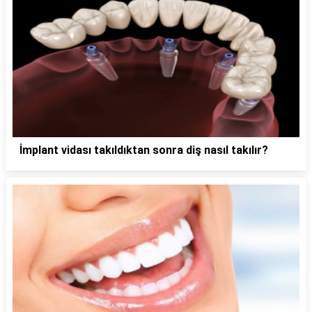
İmplant vidası takıldıktan sonra diş nasıl takılır?