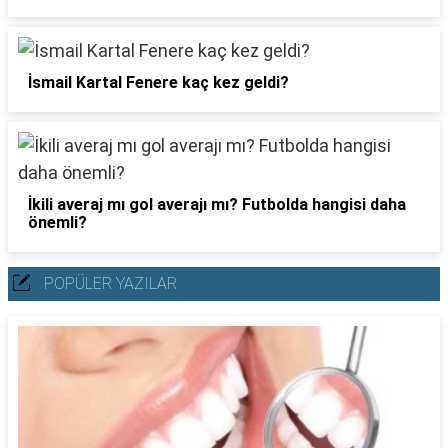
İsmail Kartal Fenere kaç kez geldi?
İkili averaj mı gol averajı mı? Futbolda hangisi daha
önemli?
POPÜLER YAZILAR