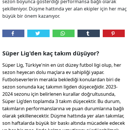
sezon boyunca gösterdiği performansa bağlı olarak
şekilleniyor. Düşme hattında yer alan ekipler için her maç
büyük bir önem kazanıyor.
Süper Lig'den kaç takım düşüyor?
Süper Lig, Türkiye'nin en üst düzey futbol ligi olup, her
sezon heyecan dolu maçlara ev sahipliği yapar.
Futbolseverlerin merakla beklediği konulardan biri de
sezon sonunda kaç takımın ligden düşeceğidir. 2023-
2024 sezonu için belirlenen kurallar doğrultusunda,
Süper Lig’den toplamda 3 takım düşecektir. Bu durum,
takımların performanslarına ve puan durumlarına bağlı
olarak şekillenecektir. Düşme hattında yer alan takımlar,
son haftalarda büyük bir baskı altında mücadele edecek