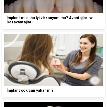
İmplant mi daha iyi zirkonyum mu? Avantajları ve
Dezavantajları
İmplant çok can yakar mı?