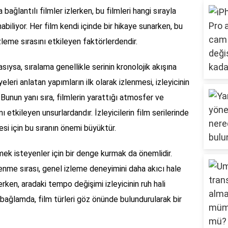
da bağlantılı filmler izlerken, bu filmleri hangi sırayla
biliyor. Her film kendi içinde bir hikaye sunarken, bu
e izleme sırasını etkileyen faktörlerdendir.
çasıysa, sıralama genellikle serinin kronolojik akışına
yeleri anlatan yapımların ilk olarak izlenmesi, izleyicinin
. Bunun yanı sıra, filmlerin yarattığı atmosfer ve
ı etkileyen unsurlardandır. İzleyicilerin film serilerinde
mesi için bu sıranın önemi büyüktür.
lemek isteyenler için bir denge kurmak da önemlidir.
lenme sırası, genel izleme deneyimini daha akıcı hale
ken, aradaki tempo değişimi izleyicinin ruh hali
u bağlamda, film türleri göz önünde bulundurularak bir