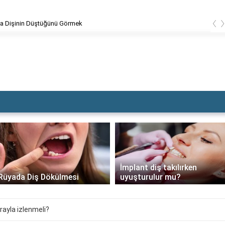
‹
a Dişinin Düştüğünü Görmek
İmplant diş takılırken
Rüyada Diş Dökülmesi
uyuşturulur mu?
ırayla izlenmeli?