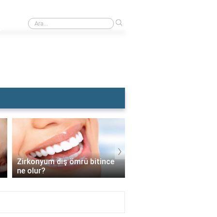
›
Rüyada Dolgu Dişin Kırılması
›
Zirkonyum diş ömrü bitince
İmplant vidası takıldık
ne olur?
sonra diş nasıl takılır?