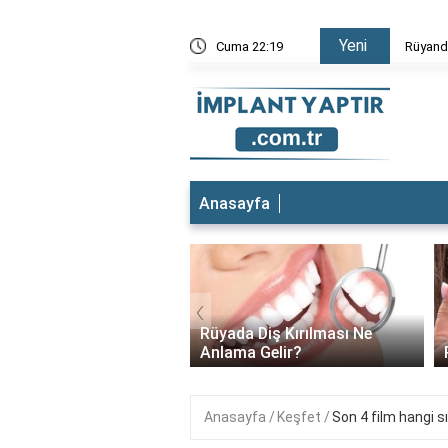
Yeni
mesi
Cuma 22:19
Rüyand
Anasayfa
‹
t yeri ağrıyor ne
Rüyada Diş Kırılması Ne
lıyım?
Anlama Gelir?
Anasayfa
Keşfet
Son 4 film hangi s