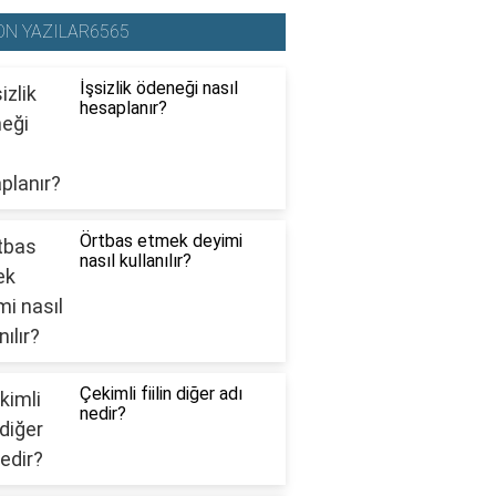
ON YAZILAR6565
İşsizlik ödeneği nasıl
hesaplanır?
Örtbas etmek deyimi
nasıl kullanılır?
Çekimli fiilin diğer adı
nedir?