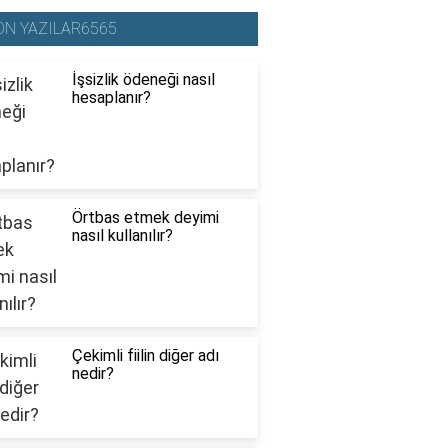
ON YAZILAR6565
İşsizlik ödeneği nasıl
hesaplanır?
Örtbas etmek deyimi
nasıl kullanılır?
Çekimli fiilin diğer adı
nedir?