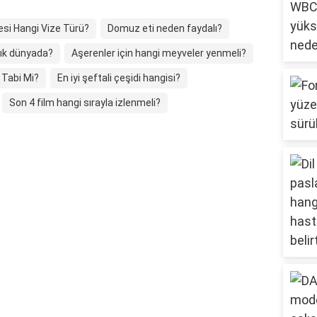
esi Hangi Vize Türü?
Domuz eti neden faydalı?
lık dünyada?
Aşerenler için hangi meyveler yenmeli?
 Tabi Mi?
En iyi şeftali çeşidi hangisi?
Son 4 film hangi sırayla izlenmeli?