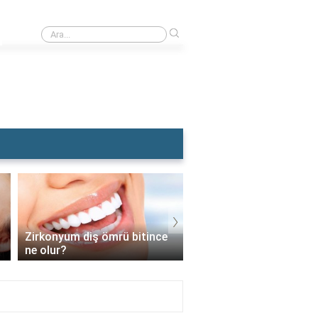
›
Rüyada Dişçiye Muayene Olmak
›
Zirkonyum diş ömrü bitince
İmplant vidası takıldık
ne olur?
sonra diş nasıl takılır?