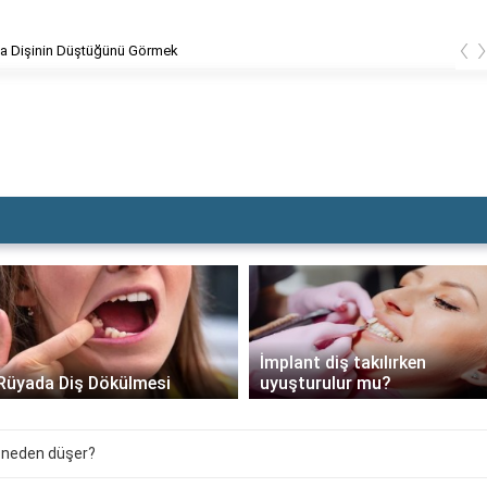
‹
Dolgu Dişin Kırılması
İmplant diş takılırken
Rüyada Diş Dökülmesi
uyuşturulur mu?
 neden düşer?