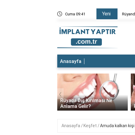
Yeni
Düştüğünü Görmek
Cuma 09:41
Rüyada 
Anasayfa
‹
t yeri ağrıyor ne
Rüyada Diş Kırılması Ne
lıyım?
Anlama Gelir?
Anasayfa
Keşfet
Amuda kalkan kişi