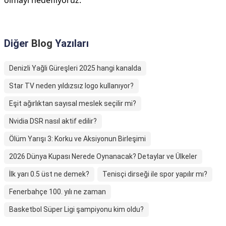
olmayı hedefliyoruz.
Diğer
Blog
Yazıları
Denizli Yağli Güreşleri 2025 hangi kanalda
Star TV neden yıldızsız logo kullanıyor?
Eşit ağırlıktan sayısal meslek seçilir mi?
Nvidia DSR nasıl aktif edilir?
Ölüm Yarışı 3: Korku ve Aksiyonun Birleşimi
2026 Dünya Kupası Nerede Oynanacak? Detaylar ve Ülkeler
İlk yarı 0.5 üst ne demek?
Tenisçi dirseği ile spor yapılır mı?
Fenerbahçe 100. yılı ne zaman
Basketbol Süper Ligi şampiyonu kim oldu?