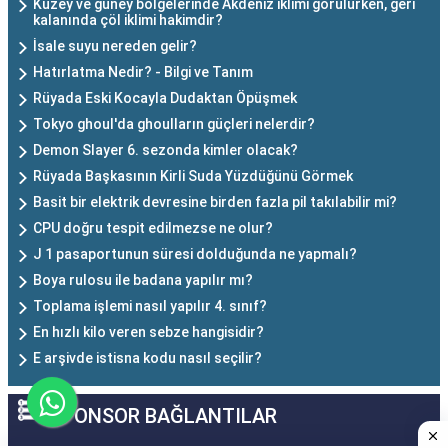
Kuzey ve güney bölgelerinde Akdeniz iklimi görülürken, geri
kalanında çöl iklimi hakimdir?
İsale suyu nereden gelir?
Hatırlatma Nedir? - Bilgi ve Tanım
Rüyada Eski Kocayla Dudaktan Öpüşmek
Tokyo ghoul'da ghoulların güçleri nelerdir?
Demon Slayer 6. sezonda kimler olacak?
Rüyada Başkasının Kirli Suda Yüzdüğünü Görmek
Basit bir elektrik devresine birden fazla pil takılabilir mi?
CPU doğru tespit edilmezse ne olur?
J 1 pasaportunun süresi dolduğunda ne yapmalı?
Boya rulosu ile badana yapılır mı?
Toplama işlemi nasıl yapılır 4. sınıf?
En hızlı kilo veren sebze hangisidir?
E arşivde istisna kodu nasıl seçilir?
SPONSOR BAĞLANTILAR