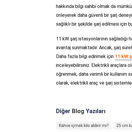
hakkında bilgi sahibi olmak da mümkün
önleyerek daha güvenli bir şarj deneyimi
sağlıklı bir şekilde şarj edilmesi içi
11 kW şarj istasyonlarının sağladığı hız
avantaj sunmaktadır. Ancak, şarj sürele
Daha fazla bilgi edinmek için
11 kW ş
inceleyebilirsiniz. Elektrikli araçlara o
öğrenmek, daha verimli bir kullanım s
olarak, elektrikli araç ve şarj sistem
Diğer
Blog
Yazıları
Kahve içmek kilo aldirir mı?
25 cm ka