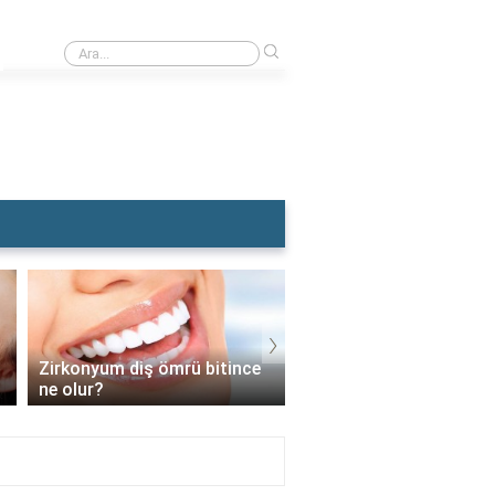
›
Rüyada Dişçiye Muayene Olmak
›
İmplant vidası takıldıktan
sonra diş nasıl takılır?
İmplant çok can yakar