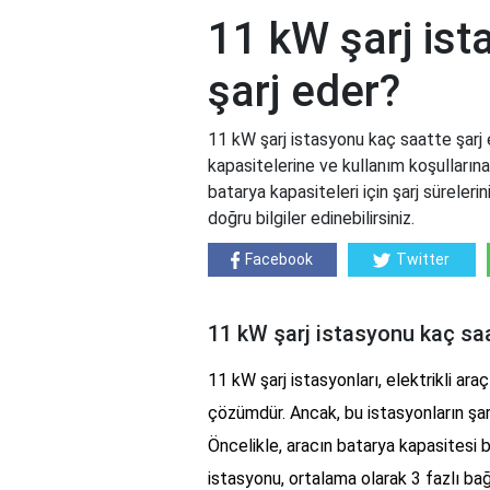
11 kW şarj ist
şarj eder?
11 kW şarj istasyonu kaç saatte şarj e
kapasitelerine ve kullanım koşulların
batarya kapasiteleri için şarj sürelerin
doğru bilgiler edinebilirsiniz.
Facebook
Twitter
11 kW şarj istasyonu kaç saa
11 kW şarj istasyonları, elektrikli araçla
çözümdür. Ancak, bu istasyonların şarj
Öncelikle, aracın batarya kapasitesi bu
istasyonu, ortalama olarak 3 fazlı bağ