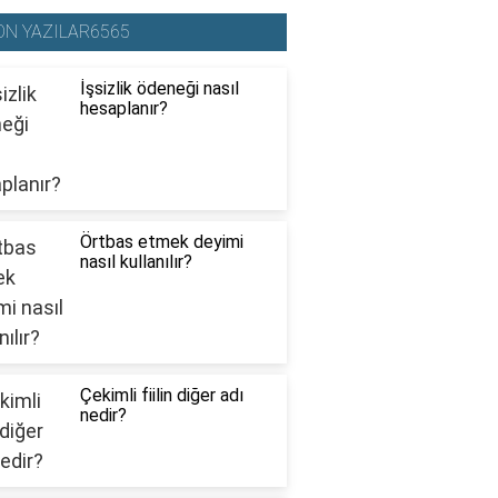
ON YAZILAR6565
İşsizlik ödeneği nasıl
hesaplanır?
Örtbas etmek deyimi
nasıl kullanılır?
Çekimli fiilin diğer adı
nedir?