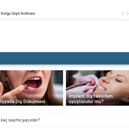
‹
Dolgu Dişin Kırılması
İmplant diş takılırken
Zirkonyum diş ömrü bitince
uyuşturulur mu?
ne olur?
 kaç saatte şarj eder?