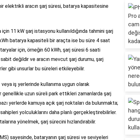
r elektrikli aracın şarj süresi, batarya kapasitesine
 için 11 kW şarj istasyonu kullanıldığında tahmini şarj
 kWh batarya kapasiteli bir araçta ise bu süre 4 saat
aryalar için, örneğin 60 kWh, şarj süresi 6 saati
k sabit değildir ve aracın mevcut şarj durumu, şarj
ler gibi unsurlar bu süreleri etkileyebilir.
 veya iş yerlerinde kullanıma uygun olarak
r genellikle uzun süreli park ettikleri zamanlarda şarj
bazı yerlerde kamuya açık şarj noktaları da bulunmakta;
 sahipleri yolculuklarını daha planlı gerçekleştirebilirler.
larına yönelmek, şarj sürecini hızlandırabilir.
MS) sayesinde, bataryanın şarj süresi ve seviyeleri