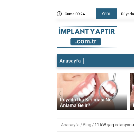
Yeni
Düştüğünü Görmek
Cuma 09:24
Rüyada 
Anasayfa
‹
a Diş Kırılması Ne
a Gelir?
Rüyada Diş Dökülmesi
Anasayfa
Blog
11 kW şarj istasyonu